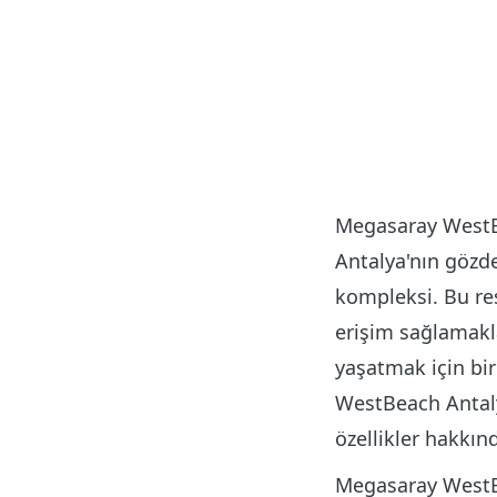
Megasaray WestBe
Antalya'nın gözde
kompleksi. Bu res
erişim sağlamakl
yaşatmak için bi
WestBeach Antaly
özellikler hakkında
Megasaray WestBe