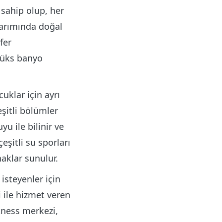
sahip olup, her
sarımında doğal
fer
lüks banyo
uklar için ayrı
eşitli bölümler
u ile bilinir ve
eşitli su sporları
naklar sunulur.
isteyenler için
 ile hizmet veren
tness merkezi,