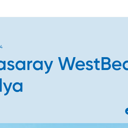
24
saray WestBe
lya