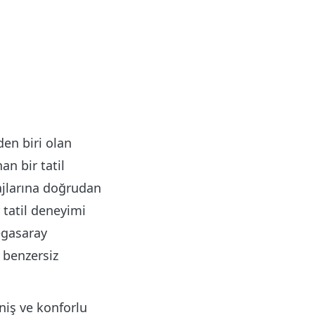
en biri olan
an bir tatil
ajlarına doğrudan
 tatil deneyimi
egasaray
 benzersiz
niş ve konforlu