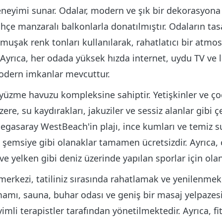
neyimi sunar. Odalar, modern ve şık bir dekorasyona 
ahçe manzaralı balkonlarla donatılmıştır. Odaların ta
muşak renk tonları kullanılarak, rahatlatıcı bir atmos
 Ayrıca, her odada yüksek hızda internet, uydu TV ve 
modern imkanlar mevcuttur.
 yüzme havuzu kompleksine sahiptir. Yetişkinler ve çoc
re, su kaydırakları, jakuziler ve sessiz alanlar gibi ç
gasaray WestBeach'in plajı, ince kumları ve temiz suy
 şemsiye gibi olanaklar tamamen ücretsizdir. Ayrıca, ç
ş ve yelken gibi deniz üzerinde yapılan sporlar için ola
erkezi, tatiliniz sırasında rahatlamak ve yenilenmek 
mamı, sauna, buhar odası ve geniş bir masaj yelpazesi
mli terapistler tarafından yönetilmektedir. Ayrıca, fi