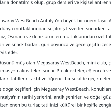
rla donatılmış olup, grup dersleri ve kişisel antren
saray WestBeach Antalya'da büyük bir önem taşır. A
dünya mutfaklarından seçilmiş lezzetleri sunarken, a 
iz, Osmanlı ve deniz ürünleri mutfaklarından özel tatl
ları ve snack barları, gün boyunca ve gece çeşitli içece
rvis eder.
 düşünülmüş olan Megasaray WestBeach, mini club, ç
masyon aktiviteleri sunar. Bu aktiviteler, eğlenceli ve 
rın tatillerini aktif ve öğretici bir şekilde geçirmeleri
ve doğa keşifleri için Megasaray WestBeach, konukları
ntalya'nın tarihi yerlerini, antik şehirleri ve doğal güze
enlenen bu turlar, tatilinizi kültürel bir keşifle zengin