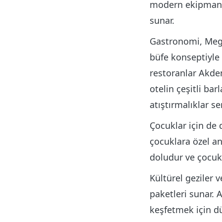
modern ekipmanla
sunar.
Gastronomi, Mega
büfe konseptiyle 
restoranlar Akden
otelin çeşitli bar
atıştırmalıklar se
Çocuklar için de
çocuklara özel ani
doludur ve çocukla
Kültürel geziler 
paketleri sunar. A
keşfetmek için düz